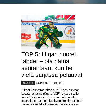
TOP 5: Liigan nuoret
tähdet – ota nämä
seurantaan, kun he
vielä sarjassa pelaavat
Jääkiekko
Sakari M.
- 21.01.2020
Silmät kannattaa pitää auki Liigan suntaan
kevään aikana. (Kuva: AOP) Liiga on tullut
tunnetuksi erinomaisena sarjana nuorille
pelaajille ottaa isoja kehitysaskeleita urillaan.
Tälläkin kaudella kotimaan pääsarjassa on