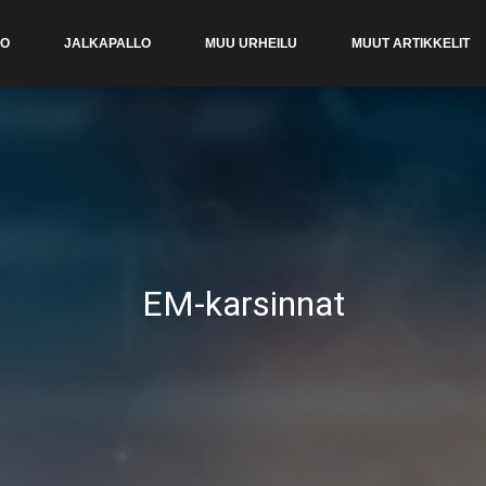
KO
JALKAPALLO
MUU URHEILU
MUUT ARTIKKELIT
EM-karsinnat