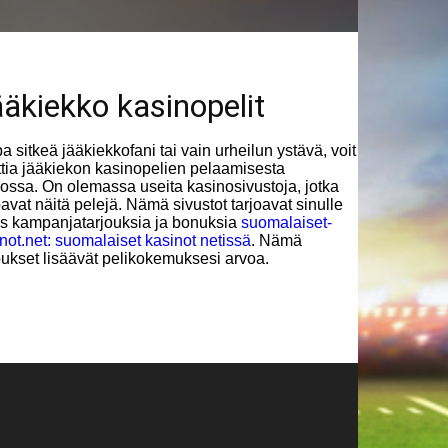
äkiekko kasinopelit
pa sitkeä jääkiekkofani tai vain urheilun ystävä, voit
tia jääkiekon kasinopelien pelaamisesta
ossa. On olemassa useita kasinosivustoja, jotka
oavat näitä pelejä. Nämä sivustot tarjoavat sinulle
s kampanjatarjouksia ja bonuksia
suomalaiset-
not.net: suomalaiset kasinot netissä
. Nämä
oukset lisäävät pelikokemuksesi arvoa.