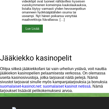
videoklipit ovat tuoneet nähtävillesi kyseisen
vuosikymmenen komeimpia kaukolaukauksia,
listalta löytyy varmasti yhden hevosenpotkun
omanneen hyökkääjätähden osuma tai
useampi. Nyt hänen poikansa venyttää
maaliverkkoja Itävallassa. […]
Lue Lisää
Jääkiekko kasinopelit
Olitpa sitkeä jääkiekkofani tai vain urheilun ystävä, voit nauttia
jääkiekon kasinopelien pelaamisesta verkossa. On olemassa
useita kasinosivustoja, jotka tarjoavat näitä pelejä. Nämä
sivustot tarjoavat sinulle myös kampanjatarjouksia ja bonuksia
suomalaiset-kasinot.net: suomalaiset kasinot netissä
. Nämä
tarjoukset lisäävät pelikokemuksesi arvoa.