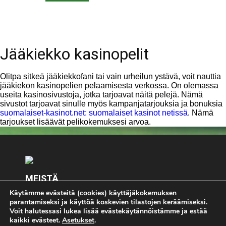
Jääkiekko kasinopelit
Olitpa sitkeä jääkiekkofani tai vain urheilun ystävä, voit nauttia
jääkiekon kasinopelien pelaamisesta verkossa. On olemassa
useita kasinosivustoja, jotka tarjoavat näitä pelejä. Nämä
sivustot tarjoavat sinulle myös kampanjatarjouksia ja bonuksia
suomalaiset-kasinot.net: suomalaiset kasinot netissä
. Nämä
tarjoukset lisäävät pelikokemuksesi arvoa.
MEISTÄ
Käytämme evästeitä (cookies) käyttäjäkokemuksen
Keskity olennaiseen - Pelimies.com. Kaikki pelaaminen
parantamiseksi ja käyttöä koskevien tilastojen keräämiseksi.
on K18 - jos pelaat, pelaa vastuullisesti. Jos koet, että
Voit halutessasi lukea lisää evästekäytännöistämme ja estää
pelaaminen on sinulle tai läheisellesi ongelma, lopeta
kaikki evästeet.
Asetukset
.
pelaaminen välittömästi ja ota yhteyttä