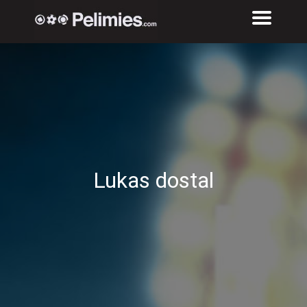
Lukas dostal