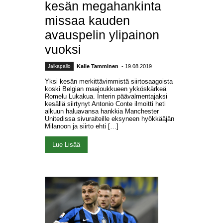
kesän megahankinta
missaa kauden
avauspelin ylipainon
vuoksi
Jalkapallo
Kalle Tamminen
- 19.08.2019
Yksi kesän merkittävimmistä siirtosaagoista
koski Belgian maajoukkueen ykköskärkeä
Romelu Lukakua. Interin päävalmentajaksi
kesällä siirtynyt Antonio Conte ilmoitti heti
alkuun haluavansa hankkia Manchester
Unitedissa sivuraiteille eksyneen hyökkääjän
Milanoon ja siirto ehti […]
Lue Lisää