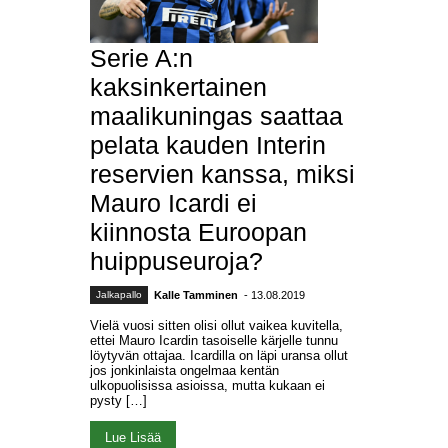
Serie A:n
kaksinkertainen
maalikuningas saattaa
pelata kauden Interin
reservien kanssa, miksi
Mauro Icardi ei
kiinnosta Euroopan
huippuseuroja?
Jalkapallo
Kalle Tamminen
- 13.08.2019
Vielä vuosi sitten olisi ollut vaikea kuvitella,
ettei Mauro Icardin tasoiselle kärjelle tunnu
löytyvän ottajaa. Icardilla on läpi uransa ollut
jos jonkinlaista ongelmaa kentän
ulkopuolisissa asioissa, mutta kukaan ei
pysty […]
Lue Lisää