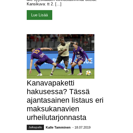
Kansikuva: tt 2. […]
Lue Lisää
Kanavapaketti
hakusessa? Tässä
ajantasainen listaus eri
maksukanavien
urheilutarjonnasta
Jalkapallo
Kalle Tamminen
- 18.07.2019