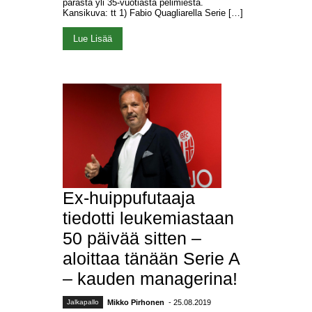
parasta yli 35-vuotiasta pelimiestä.
Kansikuva: tt 1) Fabio Quagliarella Serie […]
Lue Lisää
Ex-huippufutaaja
tiedotti leukemiastaan
50 päivää sitten –
aloittaa tänään Serie A
– kauden managerina!
Jalkapallo
Mikko Pirhonen
- 25.08.2019