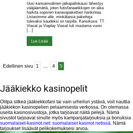
Uusi kansainvälinen jalkapallokausi lähestyy
vääjäämättä, joten futisfanaatikkojen on aika
harkita sopivien kanavapakettien hankintaa.
Listasimme alle, minkälaisia paketteja
tulevaksi kaudeksi on tarjolla. Kansikuva: TT.
Viasat ja Viaplay Viasat tuli muutama vuosi
[…]
Lue Lisää
Edellinen sivu
1
…
4
5
Jääkiekko kasinopelit
Olitpa sitkeä jääkiekkofani tai vain urheilun ystävä, voit nauttia
jääkiekon kasinopelien pelaamisesta verkossa. On olemassa
useita kasinosivustoja, jotka tarjoavat näitä pelejä. Nämä
sivustot tarjoavat sinulle myös kampanjatarjouksia ja bonuksia
suomalaiset-kasinot.net: suomalaiset kasinot netissä
. Nämä
tarjoukset lisäävät pelikokemuksesi arvoa.