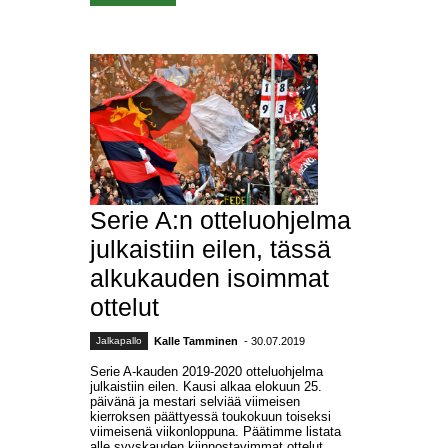
Serie A:n otteluohjelma
julkaistiin eilen, tässä
alkukauden isoimmat
ottelut
Jalkapallo
Kalle Tamminen
- 30.07.2019
Serie A-kauden 2019-2020 otteluohjelma
julkaistiin eilen. Kausi alkaa elokuun 25.
päivänä ja mestari selviää viimeisen
kierroksen päättyessä toukokuun toiseksi
viimeisenä viikonloppuna. Päätimme listata
alle syyskauden kiinnostavimmat ottelut.