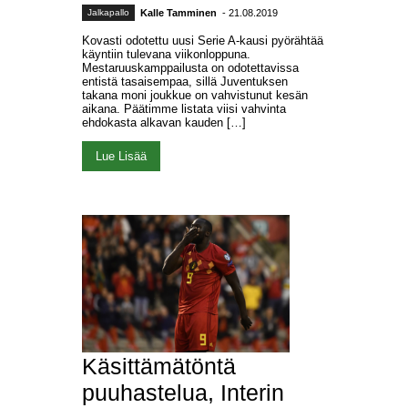
Jalkapallo
Kalle Tamminen
- 21.08.2019
Kovasti odotettu uusi Serie A-kausi pyörähtää
käyntiin tulevana viikonloppuna.
Mestaruuskamppailusta on odotettavissa
entistä tasaisempaa, sillä Juventuksen
takana moni joukkue on vahvistunut kesän
aikana. Päätimme listata viisi vahvinta
ehdokasta alkavan kauden […]
Lue Lisää
Käsittämätöntä
puuhastelua, Interin