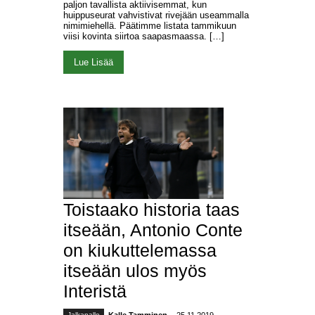
paljon tavallista aktiivisemmat, kun
huippuseurat vahvistivat rivejään useammalla
nimimiehellä. Päätimme listata tammikuun
viisi kovinta siirtoa saapasmaassa. […]
Lue Lisää
Toistaako historia taas
itseään, Antonio Conte
on kiukuttelemassa
itseään ulos myös
Interistä
Jalkapallo
Kalle Tamminen
- 25.11.2019