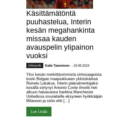
Käsittämätöntä
puuhastelua, Interin
kesän megahankinta
missaa kauden
avauspelin ylipainon
vuoksi
Jalkapallo
Kalle Tamminen
- 19.08.2019
Yksi kesän merkittävimmistä siirtosaagoista
koski Belgian maajoukkueen ykköskärkeä
Romelu Lukakua. Interin päävalmentajaksi
kesällä siirtynyt Antonio Conte ilmoitti heti
alkuun haluavansa hankkia Manchester
Unitedissa sivuraiteille eksyneen hyökkääjän
Milanoon ja siirto ehti […]
Lue Lisää