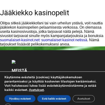
Jääkiekko kasinopelit
Olitpa sitkeä jääkiekkofani tai vain urheilun ystävä, voit nauttia
jääkiekon kasinopelien pelaamisesta verkossa. On olemassa
useita kasinosivustoja, jotka tarjoavat näitä pelejä. Nämä
sivustot tarjoavat sinulle myös kampanjatarjouksia ja bonuksia
suomalaiset-kasinot.net: suomalaiset kasinot netissä
. Nämä
tarjoukset lisäävät pelikokemuksesi arvoa.
MEISTÄ
Käytämme evästeitä (cookies) käyttäjäkokemuksen
Keskity olennaiseen - Pelimies.com. Kaikki pelaaminen
parantamiseksi ja käyttöä koskevien tilastojen keräämiseksi.
on K18 - jos pelaat, pelaa vastuullisesti. Jos koet, että
Voit halutessasi lukea lisää evästekäytännöistämme ja estää
pelaaminen on sinulle tai läheisellesi ongelma, lopeta
kaikki evästeet.
Asetukset
.
pelaaminen välittömästi ja ota yhteyttä
riippumattomaan
Peluuri.fi -palveluun.
Hyväksy evästeet
Estä kaikki evästeet
Asetukset
Ota meihin yhteyttä:
toimitus@pelimies.com