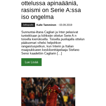
ottelussa apinaääniä,
rasismi on Serie A:ssa
iso ongelma
Jalkapallo
Kalle Tamminen
- 03.09.2019
Sunnuntai-iltana Cagliari ja Inter pelasivat
tunteikkaan ja kiihkeän ottelun Serie A:n
toisella kierroksella. Toisella puoliajalla ottelun
päätuomari vihelsi helpohkon
rangaistuspotkun, kun Interin ja Italian
maajoukkueen keskikenttäpelaaja Stefano
Sensi kaadettiin Cagliarin […]
Lue Lisää