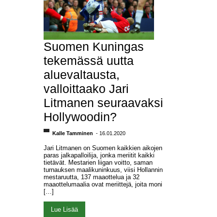
Suomen Kuningas
tekemässä uutta
aluevaltausta,
valloittaako Jari
Litmanen seuraavaksi
Hollywoodin?
Kalle Tamminen
- 16.01.2020
Jari Litmanen on Suomen kaikkien aikojen
paras jalkapalloilija, jonka meriitit kaikki
tietävät. Mestarien liigan voitto, saman
turnauksen maalikuninkuus, viisi Hollannin
mestaruutta, 137 maaottelua ja 32
maaottelumaalia ovat meriittejä, joita moni
[…]
Lue Lisää