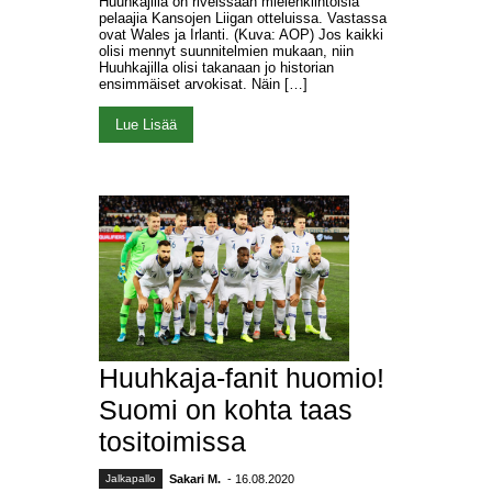
Huuhkajilla on riveissään mielenkiintoisia
pelaajia Kansojen Liigan otteluissa. Vastassa
ovat Wales ja Irlanti. (Kuva: AOP) Jos kaikki
olisi mennyt suunnitelmien mukaan, niin
Huuhkajilla olisi takanaan jo historian
ensimmäiset arvokisat. Näin […]
Lue Lisää
Huuhkaja-fanit huomio!
Suomi on kohta taas
tositoimissa
Jalkapallo
Sakari M.
- 16.08.2020