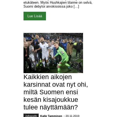
etukäteen. Myös Huuhkajien tilanne on selvä,
Suomi debytoi arvokisoissa joko […]
Lue Lisää
Kaikkien aikojen
karsinnat ovat nyt ohi,
miltä Suomen ensi
kesän kisajoukkue
tulee näyttämään?
Jalkapallo
Kalle Tamminen
- 20.11.2019