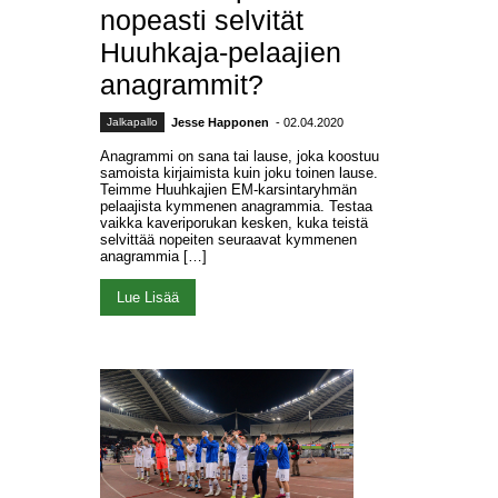
nopeasti selvität
Huuhkaja-pelaajien
anagrammit?
Jalkapallo
Jesse Happonen
- 02.04.2020
Anagrammi on sana tai lause, joka koostuu
samoista kirjaimista kuin joku toinen lause.
Teimme Huuhkajien EM-karsintaryhmän
pelaajista kymmenen anagrammia. Testaa
vaikka kaveriporukan kesken, kuka teistä
selvittää nopeiten seuraavat kymmenen
anagrammia […]
Lue Lisää