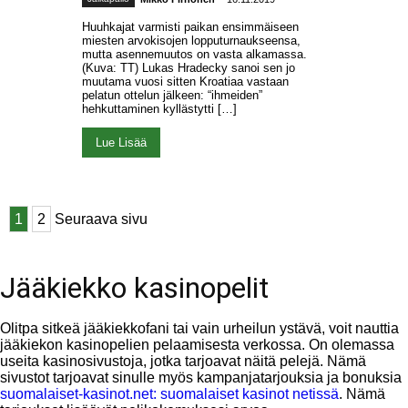
Huuhkajat varmisti paikan ensimmäiseen
miesten arvokisojen lopputurnaukseensa,
mutta asennemuutos on vasta alkamassa.
(Kuva: TT) Lukas Hradecky sanoi sen jo
muutama vuosi sitten Kroatiaa vastaan
pelatun ottelun jälkeen: “ihmeiden”
hehkuttaminen kyllästytti […]
Lue Lisää
1
2
Seuraava sivu
Jääkiekko kasinopelit
Olitpa sitkeä jääkiekkofani tai vain urheilun ystävä, voit nauttia
jääkiekon kasinopelien pelaamisesta verkossa. On olemassa
useita kasinosivustoja, jotka tarjoavat näitä pelejä. Nämä
sivustot tarjoavat sinulle myös kampanjatarjouksia ja bonuksia
suomalaiset-kasinot.net: suomalaiset kasinot netissä
. Nämä