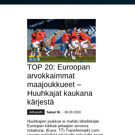
TOP 20: Euroopan
arvokkaimmat
maajoukkueet –
Huuhkajat kaukana
kärjestä
Jalkapallo
Sakari M.
- 06.09.2020
Huuhkajien joukkue ei mahdu lähellekään
Euroopan kärkeä pelaajien arvossa
mitattuna. (Kuva: TT) Transfermarkt.com-
sivusto määrittää jokaiselle pelaajalle arvon