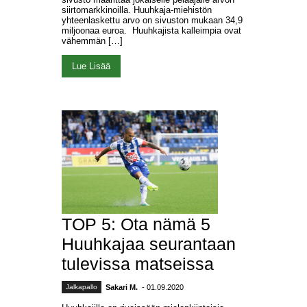
siirtomarkkinoilla. Huuhkaja-miehistön
yhteenlaskettu arvo on sivuston mukaan 34,9
miljoonaa euroa. Huuhkajista kalleimpia ovat
vähemmän […]
Lue Lisää
TOP 5: Ota nämä 5
Huuhkajaa seurantaan
tulevissa matseissa
Jalkapallo
Sakari M.
- 01.09.2020