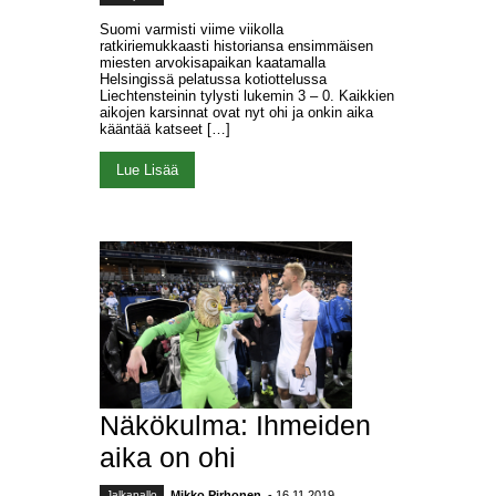
Suomi varmisti viime viikolla
ratkiriemukkaasti historiansa ensimmäisen
miesten arvokisapaikan kaatamalla
Helsingissä pelatussa kotiottelussa
Liechtensteinin tylysti lukemin 3 – 0. Kaikkien
aikojen karsinnat ovat nyt ohi ja onkin aika
kääntää katseet […]
Lue Lisää
Näkökulma: Ihmeiden
aika on ohi
Jalkapallo
Mikko Pirhonen
- 16.11.2019