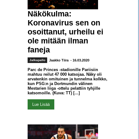
Näkökulma:
Koronavirus sen on
osoittanut, urheilu ei
ole mitään ilman
faneja
Jalkapallo
Jaakko Tiira
- 16.03.2020
Parc de Princes -stadionille Pariisiin
mahtuu reilut 47 000 katsojaa. Näky oli
arvatenkin omituinen ja tunnelma kolkko,
kun PSG:n ja Dortmundin välinen
Mestarien liiga -ottelu pelattiin tyhjille
katsomoille. (Kuva: TT) […]
Lue Lisää