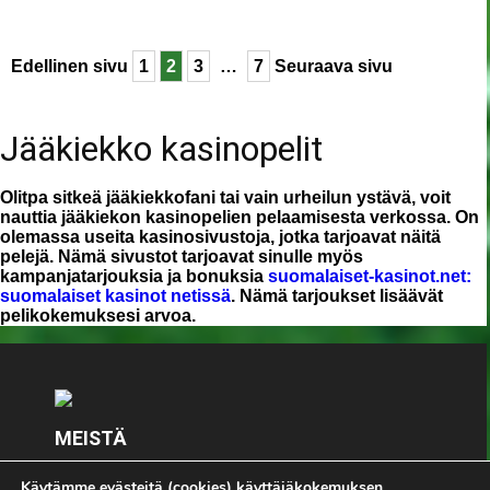
Edellinen sivu
1
2
3
…
7
Seuraava sivu
Jääkiekko kasinopelit
Olitpa sitkeä jääkiekkofani tai vain urheilun ystävä, voit
nauttia jääkiekon kasinopelien pelaamisesta verkossa. On
olemassa useita kasinosivustoja, jotka tarjoavat näitä
pelejä. Nämä sivustot tarjoavat sinulle myös
kampanjatarjouksia ja bonuksia
suomalaiset-kasinot.net:
suomalaiset kasinot netissä
. Nämä tarjoukset lisäävät
pelikokemuksesi arvoa.
MEISTÄ
Keskity olennaiseen - Pelimies.com. Kaikki
Käytämme evästeitä (cookies) käyttäjäkokemuksen