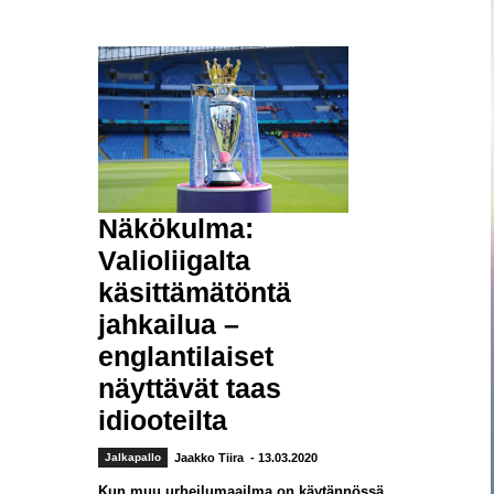
Näkökulma:
Valioliigalta
käsittämätöntä
jahkailua –
englantilaiset
näyttävät taas
idiooteilta
Jalkapallo
Jaakko Tiira
- 13.03.2020
Kun muu urheilumaailma on käytännössä