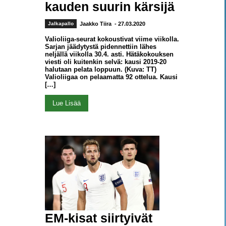
kauden suurin kärsijä
Jalkapallo
Jaakko Tiira
- 27.03.2020
Valioliiga-seurat kokoustivat viime viikolla.
Sarjan jäädytystä pidennettiin lähes
neljällä viikolla 30.4. asti. Hätäkokouksen
viesti oli kuitenkin selvä: kausi 2019-20
halutaan pelata loppuun. (Kuva: TT)
Valioliigaa on pelaamatta 92 ottelua. Kausi
[…]
Lue Lisää
EM-kisat siirtyivät