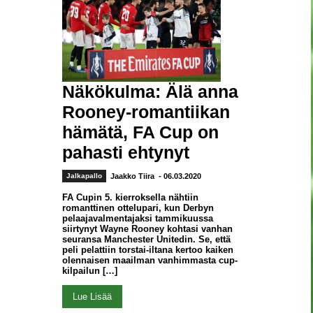
Näkökulma: Älä anna
Rooney-romantiikan
hämätä, FA Cup on
pahasti ehtynyt
Jalkapallo
Jaakko Tiira
- 06.03.2020
FA Cupin 5. kierroksella nähtiin
romanttinen ottelupari, kun Derbyn
pelaajavalmentajaksi tammikuussa
siirtynyt Wayne Rooney kohtasi vanhan
seuransa Manchester Unitedin. Se, että
peli pelattiin torstai-iltana kertoo kaiken
olennaisen maailman vanhimmasta cup-
kilpailun […]
Lue Lisää