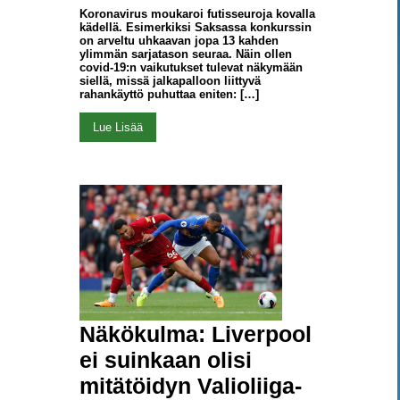
Koronavirus moukaroi futisseuroja kovalla
kädellä. Esimerkiksi Saksassa konkurssin
on arveltu uhkaavan jopa 13 kahden
ylimmän sarjatason seuraa. Näin ollen
covid-19:n vaikutukset tulevat näkymään
siellä, missä jalkapalloon liittyvä
rahankäyttö puhuttaa eniten: […]
Lue Lisää
Näkökulma: Liverpool
ei suinkaan olisi
mitätöidyn Valioliiga-