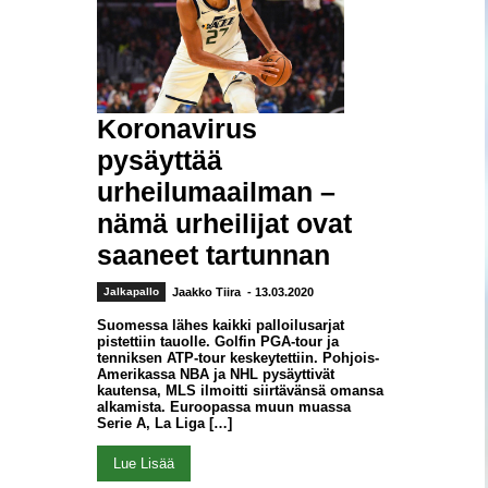
Koronavirus
pysäyttää
urheilumaailman –
nämä urheilijat ovat
saaneet tartunnan
Jalkapallo
Jaakko Tiira
- 13.03.2020
Suomessa lähes kaikki palloilusarjat
pistettiin tauolle. Golfin PGA-tour ja
tenniksen ATP-tour keskeytettiin. Pohjois-
Amerikassa NBA ja NHL pysäyttivät
kautensa, MLS ilmoitti siirtävänsä omansa
alkamista. Euroopassa muun muassa
Serie A, La Liga […]
Lue Lisää