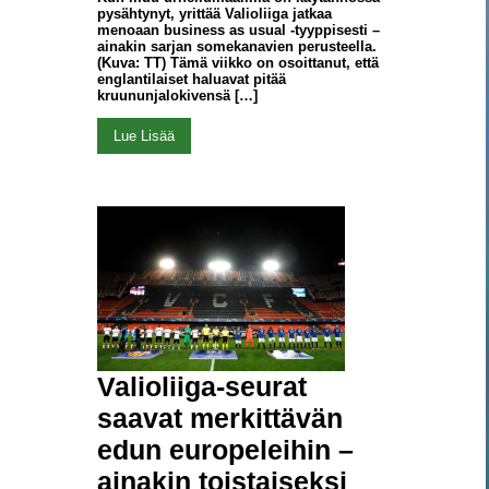
pysähtynyt, yrittää Valioliiga jatkaa
menoaan business as usual -tyyppisesti –
ainakin sarjan somekanavien perusteella.
(Kuva: TT) Tämä viikko on osoittanut, että
englantilaiset haluavat pitää
kruununjalokivensä […]
Lue Lisää
Valioliiga-seurat
saavat merkittävän
edun europeleihin –
ainakin toistaiseksi