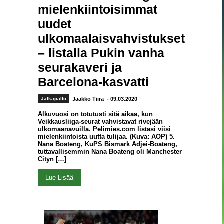
mielenkiintoisimmat
uudet
ulkomaalaisvahvistukset
– listalla Pukin vanha
seurakaveri ja
Barcelona-kasvatti
Jalkapallo
Jaakko Tiira
- 09.03.2020
Alkuvuosi on totutusti sitä aikaa, kun
Veikkausliiga-seurat vahvistavat rivejään
ulkomaanavuilla. Pelimies.com listasi viisi
mielenkiintoista uutta tulijaa. (Kuva: AOP) 5.
Nana Boateng, KuPS Bismark Adjei-Boateng,
tuttavallisemmin Nana Boateng oli Manchester
Cityn […]
Lue Lisää