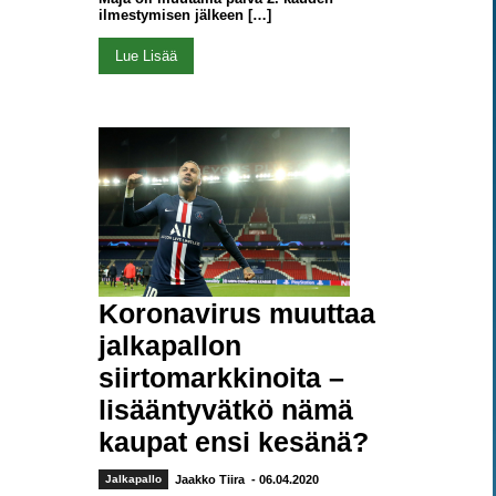
ilmestymisen jälkeen […]
Lue Lisää
Koronavirus muuttaa
jalkapallon
siirtomarkkinoita –
lisääntyvätkö nämä
kaupat ensi kesänä?
Jalkapallo
Jaakko Tiira
- 06.04.2020