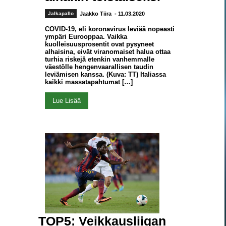
Jalkapallo
Jaakko Tiira
- 11.03.2020
COVID-19, eli koronavirus leviää nopeasti
ympäri Eurooppaa. Vaikka
kuolleisuusprosentit ovat pysyneet
alhaisina, eivät viranomaiset halua ottaa
turhia riskejä etenkin vanhemmalle
väestölle hengenvaarallisen taudin
leviämisen kanssa. (Kuva: TT) Italiassa
kaikki massatapahtumat […]
Lue Lisää
TOP5: Veikkausliigan