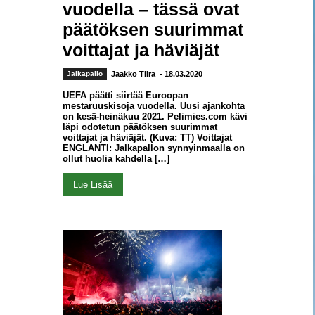
vuodella – tässä ovat
päätöksen suurimmat
voittajat ja häviäjät
Jalkapallo
Jaakko Tiira
- 18.03.2020
UEFA päätti siirtää Euroopan
mestaruuskisoja vuodella. Uusi ajankohta
on kesä-heinäkuu 2021. Pelimies.com kävi
läpi odotetun päätöksen suurimmat
voittajat ja häviäjät. (Kuva: TT) Voittajat
ENGLANTI: Jalkapallon synnyinmaalla on
ollut huolia kahdella […]
Lue Lisää