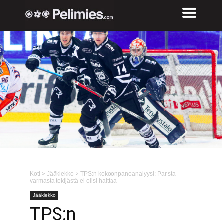
Koti
>
Jääkiekko
>
TPS:n kokoonpanoanalyysi: Parista
varmasta tekijästä ei olisi haittaa
Jääkiekko
TPS:n