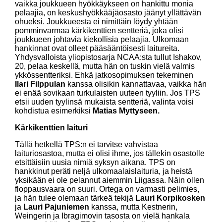
vaikka joukkueen hyökkäykseen on hankittu monia
pelaajia, on keskushyökkääjäosasto jäänyt yllättävän
ohueksi. Joukkueesta ei nimittäin löydy yhtään
pomminvarmaa kärkikenttien sentteriä, joka olisi
joukkueen johtavia kiekollisia pelaajia. Ulkomaan
hankinnat ovat olleet pääsääntöisesti laitureita.
Yhdysvalloista yliopistosarja NCAA:sta tullut Ishakov,
20, pelaa keskellä, mutta hän on tuskin vielä valmis
ykkössentteriksi. Ehkä jatkosopimuksen tekeminen
Ilari Filppulan
kanssa olisikin kannattavaa, vaikka hän
ei enää sovikaan turkulaisten uuteen tyyliin. Jos TPS
etsii uuden tyylinsä mukaista sentteriä, valinta voisi
kohdistua esimerkiksi
Matias Myttyseen.
Kärkikenttien laituri
Tällä hetkellä TPS:n ei tarvitse vahvistaa
laituriosastoa, mutta ei olisi ihme, jos tällekin osastolle
etsittäisiin uusia nimiä syksyn aikana. TPS on
hankkinut peräti neljä ulkomaalaislaituria, ja heistä
yksikään ei ole pelannut aiemmin Liigassa. Näin ollen
floppausvaara on suuri. Ortega on varmasti pelimies,
ja hän tulee olemaan tärkeä tekijä
Lauri Korpikosken
ja
Lauri Pajuniemen
kanssa, mutta Kestnerin,
Weingerin ja Ibragimovin tasosta on vielä hankala