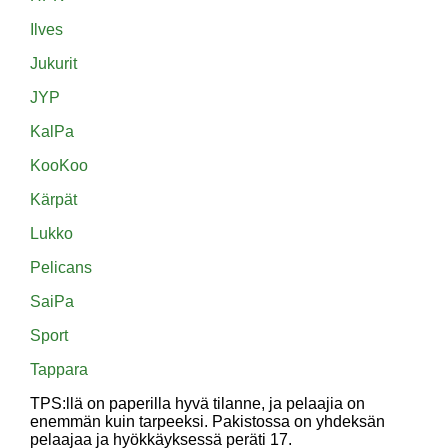
Ilves
Jukurit
JYP
KalPa
KooKoo
Kärpät
Lukko
Pelicans
SaiPa
Sport
Tappara
TPS:llä on paperilla hyvä tilanne, ja pelaajia on
enemmän kuin tarpeeksi. Pakistossa on yhdeksän
pelaajaa ja hyökkäyksessä peräti 17.