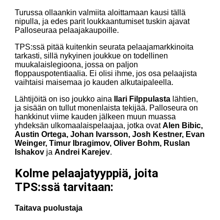
Turussa ollaankin valmiita aloittamaan kausi tällä
nipulla, ja edes parit loukkaantumiset tuskin ajavat
Palloseuraa pelaajakaupoille.
TPS:ssä pitää kuitenkin seurata pelaajamarkkinoita
tarkasti, sillä nykyinen joukkue on todellinen
muukalaislegioona, jossa on paljon
floppauspotentiaalia. Ei olisi ihme, jos osa pelaajista
vaihtaisi maisemaa jo kauden alkutaipaleella.
Lähtijöitä on iso joukko aina
Ilari Filppulasta
lähtien,
ja sisään on tullut monenlaista tekijää. Palloseura on
hankkinut viime kauden jälkeen muun muassa
yhdeksän ulkomaalaispelaajaa, jotka ovat
Alen Bibic,
Austin Ortega, Johan Ivarsson, Josh Kestner, Evan
Weinger, Timur Ibragimov, Oliver Bohm, Ruslan
Ishakov
ja
Andrei Karejev
.
Kolme pelaajatyyppiä, joita
TPS:ssä tarvitaan:
Taitava puolustaja