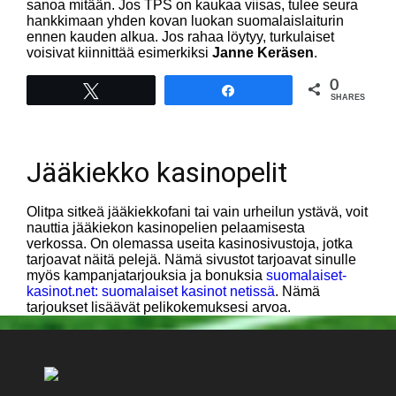
sanoa mitään. Jos TPS on kaukaa viisas, tulee seura
hankkimaan yhden kovan luokan suomalaislaiturin
ennen kauden alkua. Jos rahaa löytyy, turkulaiset
voisivat kiinnittää esimerkiksi
Janne Keräsen
.
0
Tweet
Share
SHARES
Jääkiekko kasinopelit
Olitpa sitkeä jääkiekkofani tai vain urheilun ystävä, voit
nauttia jääkiekon kasinopelien pelaamisesta
verkossa. On olemassa useita kasinosivustoja, jotka
tarjoavat näitä pelejä. Nämä sivustot tarjoavat sinulle
myös kampanjatarjouksia ja bonuksia
suomalaiset-
kasinot.net: suomalaiset kasinot netissä
. Nämä
tarjoukset lisäävät pelikokemuksesi arvoa.