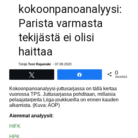
kokoonpanoanalyysi:
Parista varmasta
tekijästä ei olisi
haittaa
Tekijä
Toni Rajamäki
- 07.08.2020
0
Tweet
Share
SHARES
Kokoonpanoanalyysi-juttusarjassa on tällä kertaa
vuorossa TPS. Juttusarjassa pohditaan, millaisia
pelaajatarpeita Liiga-joukkueilla on ennen kauden
alkamista. (Kuva: AOP)
Aiemmat analyysit:
HIFK
HPK