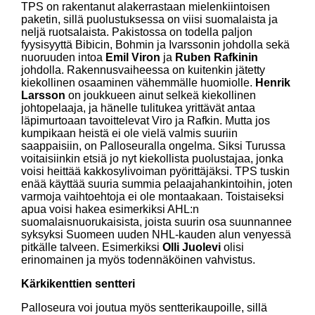
TPS on rakentanut alakerrastaan mielenkiintoisen
paketin, sillä puolustuksessa on viisi suomalaista ja
neljä ruotsalaista. Pakistossa on todella paljon
fyysisyyttä Bibicin, Bohmin ja Ivarssonin johdolla sekä
nuoruuden intoa
Emil Viron
ja
Ruben Rafkinin
johdolla. Rakennusvaiheessa on kuitenkin jätetty
kiekollinen osaaminen vähemmälle huomiolle.
Henrik
Larsson
on joukkueen ainut selkeä kiekollinen
johtopelaaja, ja hänelle tulitukea yrittävät antaa
läpimurtoaan tavoittelevat Viro ja Rafkin. Mutta jos
kumpikaan heistä ei ole vielä valmis suuriin
saappaisiin, on Palloseuralla ongelma. Siksi Turussa
voitaisiinkin etsiä jo nyt kiekollista puolustajaa, jonka
voisi heittää kakkosylivoiman pyörittäjäksi. TPS tuskin
enää käyttää suuria summia pelaajahankintoihin, joten
varmoja vaihtoehtoja ei ole montaakaan. Toistaiseksi
apua voisi hakea esimerkiksi AHL:n
suomalaisnuorukaisista, joista suurin osa suunnannee
syksyksi Suomeen uuden NHL-kauden alun venyessä
pitkälle talveen. Esimerkiksi
Olli Juolevi
olisi
erinomainen ja myös todennäköinen vahvistus.
Kärkikenttien sentteri
Palloseura voi joutua myös sentterikaupoille, sillä